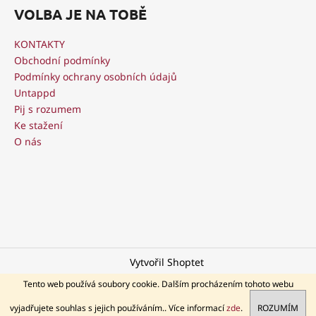
á
VOLBA JE NA TOBĚ
p
a
KONTAKTY
t
Obchodní podmínky
í
Podmínky ochrany osobních údajů
Untappd
Pij s rozumem
Ke stažení
O nás
Vytvořil Shoptet
Copyright 2026
Akciový pivovar Libertas
. Všechna práva
Tento web používá soubory cookie. Dalším procházením tohoto webu
vyhrazena.
vyjadřujete souhlas s jejich používáním.. Více informací
zde
.
ROZUMÍM