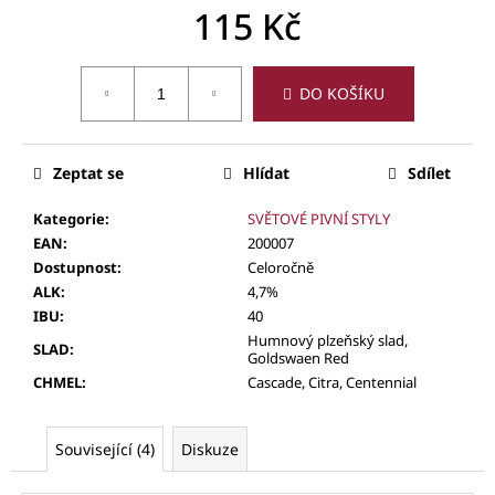
115 Kč
Měrná
cena:
DO KOŠÍKU
Zeptat se
Hlídat
Sdílet
Kategorie
:
SVĚTOVÉ PIVNÍ STYLY
EAN
:
200007
Dostupnost
:
Celoročně
ALK
:
4,7%
IBU
:
40
Humnový plzeňský slad,
SLAD
:
Goldswaen Red
CHMEL
:
Cascade, Citra, Centennial
Související (4)
Diskuze