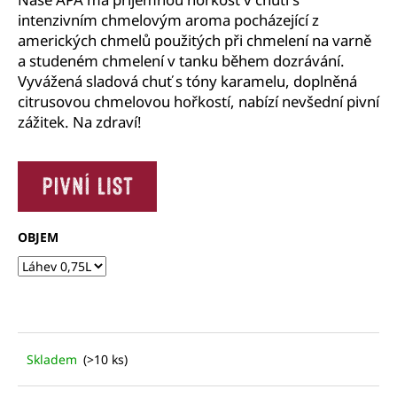
č
intenzivním chmelovým aroma pocházející z
u
amerických chmelů použitých při chmelení na varně
j
a studeném chmelení v tanku během dozrávání.
e
m
Vyvážená sladová chuť s tóny karamelu, doplněná
e
citrusovou chmelovou hořkostí, nabízí nevšední pivní
zážitek. Na zdraví!
OBJEM
Skladem
(>10 ks)