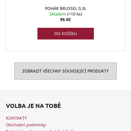
POHÁR BRUSSEL 0,3L
Skladem
(>10 ks)
95 Kč
DO KOŠÍKU
ZOBRAZIT VŠECHNY SOUVISEJÍCÍ PRODUKTY
Z
á
VOLBA JE NA TOBĚ
p
a
KONTAKTY
t
Obchodní podmínky