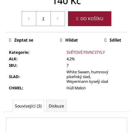
140 Kč
Měrná
cena:
DO KOŠÍKU
Zeptat se
Hlídat
Sdílet
Kategorie
:
SVĚTOVÉ PIVNÍ STYLY
ALK
:
4,2%
IBU
:
7
White Swaen, humnový
SLAD
:
plzeňský slad,
Weyermann kyselý slad
CHMEL
:
Hüll Melon
Související (3)
Diskuze