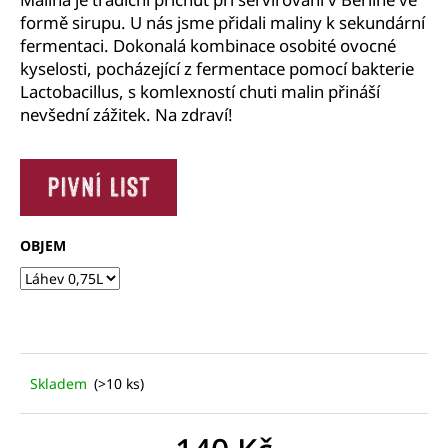
č
formě sirupu. U nás jsme přidali maliny k sekundární
u
fermentaci. Dokonalá kombinace osobité ovocné
j
kyselosti, pocházející z fermentace pomocí bakterie
e
m
Lactobacillus, s komlexností chuti malin přináší
e
nevšední zážitek.
Na zdraví!
OBJEM
Skladem
(>10 ks)