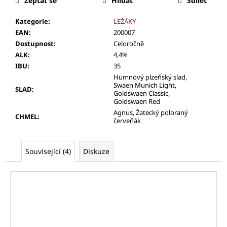
Zeptat se
Hlídat
Sdílet
Kategorie
:
LEŽÁKY
EAN
:
200007
Dostupnost
:
Celoročně
ALK
:
4,4%
IBU
:
35
Humnový plzeňský slad,
Swaen Munich Light,
SLAD
:
Goldswaen Classic,
Goldswaen Red
Agnus, Žatecký poloraný
CHMEL
:
červeňák
Související (4)
Diskuze