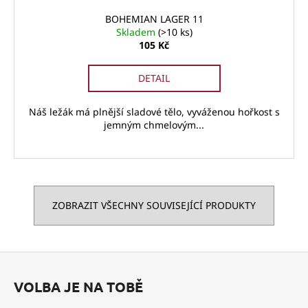
BOHEMIAN LAGER 11
Skladem
(>10 ks)
105 Kč
DETAIL
Náš ležák má plnější sladové tělo, vyváženou hořkost s
jemným chmelovým...
ZOBRAZIT VŠECHNY SOUVISEJÍCÍ PRODUKTY
Z
á
VOLBA JE NA TOBĚ
p