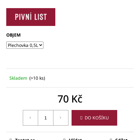
č
u
j
e
m
e
OBJEM
Skladem
(>10 ks)
70 Kč
Měrná
cena:
DO KOŠÍKU