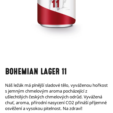
a
j
í
t
?
HLEDAT
BOHEMIAN LAGER 11
D
Náš ležák má plnější sladové tělo, vyváženou hořkost
o
s jemným chmelovým aroma pocházející z
p
ušlechtilých českých chmelových odrůd. Vyvážená
o
chuť, aroma, přírodní nasycení CO2 přináší příjemné
r
u
osvěžení a vysokou pitelnost. Na zdraví!