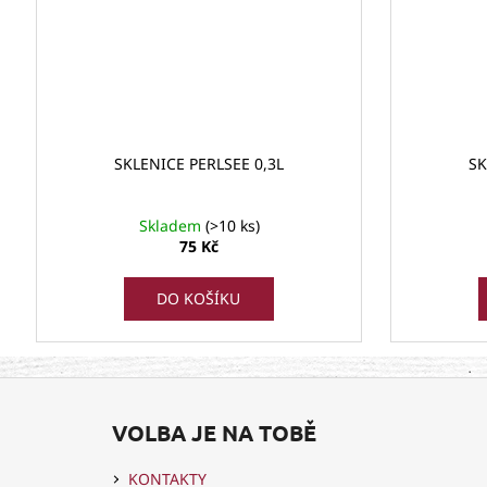
SKLENICE PERLSEE 0,3L
SK
Skladem
(>10 ks)
75 Kč
DO KOŠÍKU
Z
á
VOLBA JE NA TOBĚ
p
a
KONTAKTY