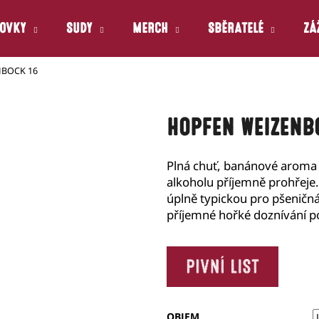
HOVKY
SUDY
MERCH
SBĚRATELÉ
ZÁ
BOCK 16
Co potřebujete najít?
HOPFEN WEIZENB
HLEDAT
Plná chuť, banánové aroma 
alkoholu příjemně prohřeje.
Doporučujeme
úplně typickou pro pšeničná
příjemné hořké doznívání po
OBJEM