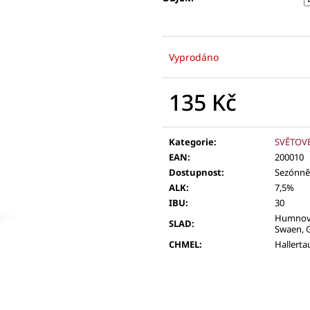
Vyprodáno
135 Kč
Měrná
cena:
Kategorie
:
SVĚTOVÉ
EAN
:
200010
Dostupnost
:
Sezónně
ALK
:
7,5%
IBU
:
30
Humnový
SLAD
:
Swaen, 
CHMEL
:
Hallerta