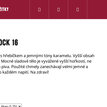
Hledat
Přihlášení
Nákupní
ŽITKY
KONTAKTY
košík
OCK 16
s hřebíčkem a jemnými tóny karamelu. Vyšší obsah
 Mocné sladové tělo je vyvážené vyšší hořkostí, ne
 piva. Použité chmely zanechávají velmi jemné a
 každém napití. Na zdraví!