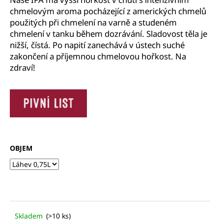
č
chmelovým aroma pocházející z amerických chmelů
u
použitých při chmelení na varně a studeném
j
chmelení v tanku během dozrávání. Sladovost těla je
e
m
nižší, čístá. Po napití zanechává v ústech suché
e
zakončení a příjemnou chmelovou hořkost. Na
zdraví!
OBJEM
Skladem
(>10 ks)