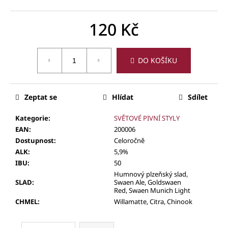
120 Kč
Měrná
cena:
DO KOŠÍKU
Zeptat se
Hlídat
Sdílet
Kategorie
:
SVĚTOVÉ PIVNÍ STYLY
EAN
:
200006
Dostupnost
:
Celoročně
ALK
:
5,9%
IBU
:
50
Humnový plzeňský slad,
SLAD
:
Swaen Ale, Goldswaen
Red, Swaen Munich Light
CHMEL
:
Willamatte, Citra, Chinook