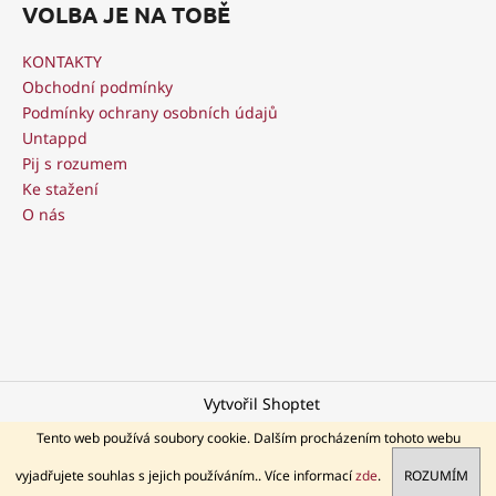
á
VOLBA JE NA TOBĚ
p
a
KONTAKTY
t
Obchodní podmínky
í
Podmínky ochrany osobních údajů
Untappd
Pij s rozumem
Ke stažení
O nás
Vytvořil Shoptet
Copyright 2026
Akciový pivovar Libertas
. Všechna práva
Tento web používá soubory cookie. Dalším procházením tohoto webu
vyhrazena.
vyjadřujete souhlas s jejich používáním.. Více informací
zde
.
ROZUMÍM